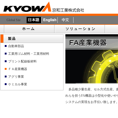
Global Site
自動車部品
工業用ゴム材料・工業用材料
プリント配線板材料
ＦＡ産業機器
アグリ事業
ケミカル事業
多品種少量生産、セル方式生産。多
れらを担うFA機器は小型化や使い
システムの実現をお手伝い致します